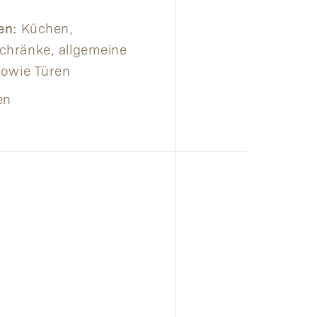
en:
Küchen,
chränke, allgemeine
owie Türen
en