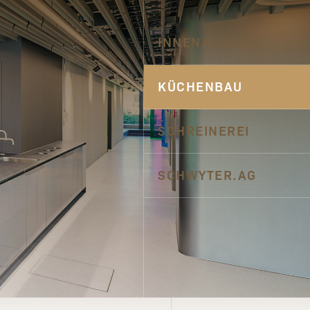
INNENAUSBAU
KÜCHENBAU
SCHREINEREI
SCHWYTER.AG