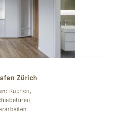
hafen Zürich
en:
Küchen,
hiebetüren,
erarbeiten