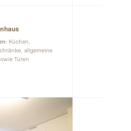
enhaus
en:
Küchen,
chränke, allgemeine
sowie Türen