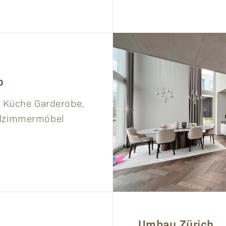
o
Küche Garderobe,
adzimmermöbel
Umbau Zürich